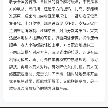
收录全国各省市、各区县的特色麻将玩法，不管是北
方的飘胡、闭门胡，还是南方的捉鸡、扎鸟，都能精
准还原，玩家可自由收藏常用玩法，一键切换无需重
复查找，十分便捷，规则设置灵活多变，支持玩家自
主调整胡牌限制、杠牌结算、封顶分数等细节，完美
适配本地私人搓麻的习惯，界面简洁清爽，操作流畅
顺手，老人小孩都能轻松上手，方言配音地道纯正，
不同玩法搭配对应方言，沉浸式体验拉满，还设有单
机练习模式，新手可先在单机模式中熟悉规则、练习
牌技，再进入真人对局，有效降低入门门槛，真人在
线匹配速度快，无需长时间等待，随时随地都能开启
家乡麻将对局，既能休闲解压，又能联络乡情，是一
款极具温度与特色的地方麻将产品。