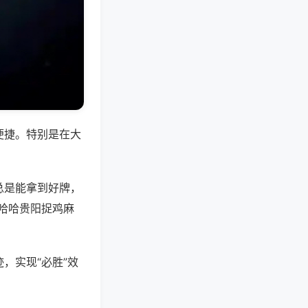
便捷。特别是在大
总是能拿到好牌，
哈哈贵阳捉鸡麻
，实现“必胜”效
。