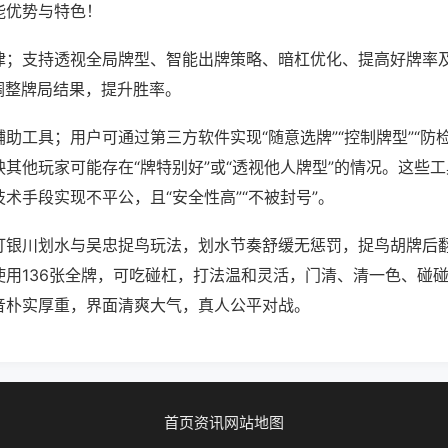
能优势与特色！
律；支持透视全局牌型、智能出牌策略、暗杠优化、提高好牌率
调整牌局结果，提升胜率。
助工具；用户可通过第三方软件实现“随意选牌”“控制牌型”“防
其他玩家可能存在“牌特别好”或“透视他人牌型”的情况。这些
术手段实现不平公，且“安全性高”“不被封号”。
打银川划水与吴忠捉鸟玩法，划水节奏舒缓无惩罚，捉鸟胡牌后
使用136张全牌，可吃碰杠，打法温和灵活，门清、清一色、碰
音朴实厚重，界面清爽大气，真人公平对战。
首页
资讯
网站地图