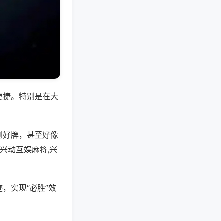
便捷。特别是在大
到好牌，甚至好像
兴动互娱麻将,兴
，实现“必胜”效
。