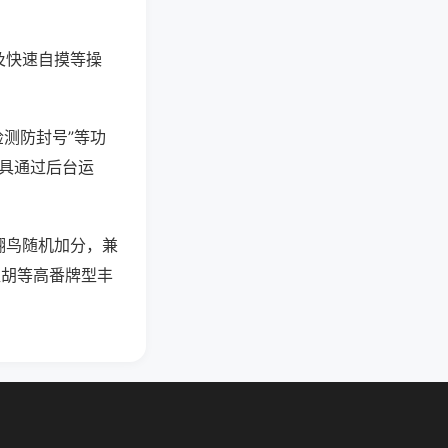
及快速自摸等操
检测防封号”等功
工具通过后台运
翻鸟随机加分，兼
碰胡等高番牌型丰