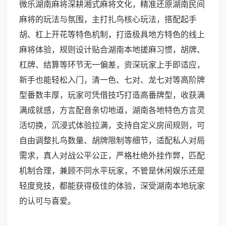
微乐湖南麻将深耕湘式麻将文化，精准还原湖南民间
麻将的玩法与氛围，主打扎鸟核心玩法，搭配起手
胡、杠上开花等特色机制，打造极具地方特色的线上
麻将体验，规则设计贴合湖南本地搓麻习惯，胡牌、
杠牌、结算等环节无一偏差，资深玩家上手即适应，
新手也能轻松入门，清一色、七对、龙七对等高阶牌
型番数丰厚，玩家可凭借技巧打造高番牌型，收获满
满成就感，方言配音亲切地道，湖南各地特色方言灵
活切换，沉浸式体验拉满，支持自定义房间规则，可
自由调整扎鸟数量、胡牌限制等细节，适配私人对局
需求，真人对战公平公正，严格杜绝外挂作弊，匹配
机制合理，兼顾不同水平玩家，不管是休闲娱乐还是
轻度竞技，都能获得极佳的体验，深受湖南本地玩家
的认可与喜爱。