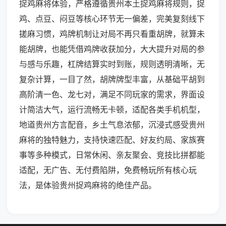
捉鸡麻将体验，严格遵循贵州本土捉鸡麻将规则，捉
鸡、点豆、闷豆等核心环节无一偏差，完美复刻线下
搓麻习惯，鸡牌机制让对局不再只看重胡牌，就算未
能胡牌，也能凭借鸡牌收获加分，大大提升对局的参
与感与乐趣，杠牌结算实时到账，规则透明清晰，无
复杂计算，一目了然，胡牌牌型丰富，从基础平胡到
高阶清一色、龙七对，满足不同玩家的需求，界面设
计简洁大气，运行流畅无卡顿，适配各类手机机型，
地道贵州方言配音，乡土气息浓郁，沉浸式感受贵州
麻将的独特魅力，支持快速匹配、好友约局、家族赛
事等多种模式，日常休闲、亲友聚会、竞技比拼都能
适配，无广告、无付费陷阱，免费畅玩所有核心玩
法，是体验贵州捉鸡麻将的绝佳产品。