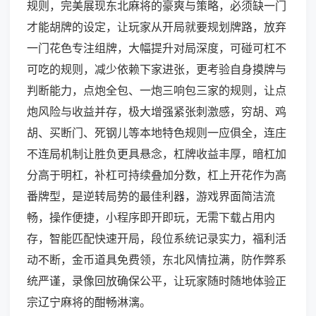
规则，完美展现东北麻将的豪爽与策略，必须缺一门
才能胡牌的设定，让玩家从开局就要规划牌路，放弃
一门花色专注组牌，大幅提升对局深度，可碰可杠不
可吃的规则，减少依赖下家进张，更考验自身摸牌与
判断能力，点炮全包、一炮三响包三家的规则，让点
炮风险与收益并存，极大增强紧张刺激感，穷胡、鸡
胡、买断门、死钢儿等本地特色规则一应俱全，连庄
不连局机制让胜负更具悬念，杠牌收益丰厚，暗杠加
分高于明杠，补杠可持续叠加分数，杠上开花作为高
番牌型，是逆转局势的最佳利器，游戏界面简洁流
畅，操作便捷，小程序即开即玩，无需下载占用内
存，智能匹配快速开局，段位系统记录实力，福利活
动不断，金币道具免费领，东北风情拉满，防作弊系
统严谨，录像回放确保公平，让玩家随时随地体验正
宗辽宁麻将的酣畅淋漓。