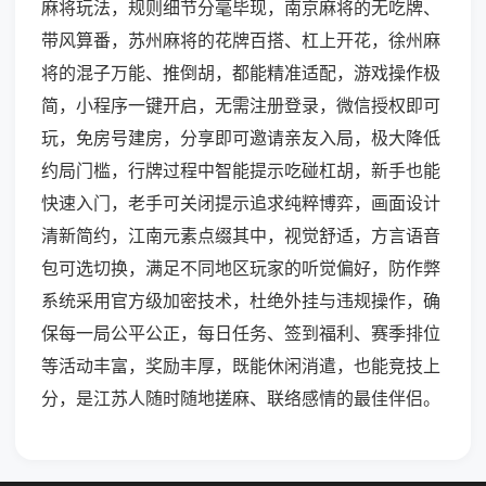
麻将玩法，规则细节分毫毕现，南京麻将的无吃牌、
带风算番，苏州麻将的花牌百搭、杠上开花，徐州麻
将的混子万能、推倒胡，都能精准适配，游戏操作极
简，小程序一键开启，无需注册登录，微信授权即可
玩，免房号建房，分享即可邀请亲友入局，极大降低
约局门槛，行牌过程中智能提示吃碰杠胡，新手也能
快速入门，老手可关闭提示追求纯粹博弈，画面设计
清新简约，江南元素点缀其中，视觉舒适，方言语音
包可选切换，满足不同地区玩家的听觉偏好，防作弊
系统采用官方级加密技术，杜绝外挂与违规操作，确
保每一局公平公正，每日任务、签到福利、赛季排位
等活动丰富，奖励丰厚，既能休闲消遣，也能竞技上
分，是江苏人随时随地搓麻、联络感情的最佳伴侣。