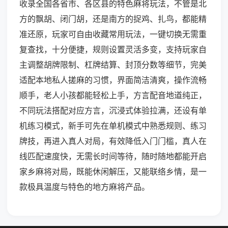
收录全国各省市、各区县的特色麻将玩法，不管是北
方的飘胡、闭门胡，还是南方的捉鸡、扎鸟，都能精
准还原，玩家可自由收藏常用玩法，一键切换无需重
复查找，十分便捷，规则设置灵活多变，支持玩家自
主调整胡牌限制、杠牌结算、封顶分数等细节，完美
适配本地私人搓麻的习惯，界面简洁清爽，操作流畅
顺手，老人小孩都能轻松上手，方言配音地道纯正，
不同玩法搭配对应方言，沉浸式体验拉满，还设有单
机练习模式，新手可先在单机模式中熟悉规则、练习
牌技，再进入真人对局，有效降低入门门槛，真人在
线匹配速度快，无需长时间等待，随时随地都能开启
家乡麻将对局，既能休闲解压，又能联络乡情，是一
款极具温度与特色的地方麻将产品。