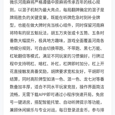
微乐河南麻将严格遵循中原麻将传承百年的核心规
则，以混子机制为最大亮点，每局翻牌确定的混子是
牌局胜负的关键变量，既能在听牌危急时刻补全牌
型，也能在做大牌时充当核心组件，同时保留河南麻
将特有的捉五魁玩法，胡五万夹张或卡五筒、五条时
番数大幅提升，极具地方趣味，游戏全面覆盖河南各
地细分规则，可自由切换带跑、不带跑、黑七万能、
杠呲翻倍等模式，满足不同玩家的习惯偏好，行牌过
程中支持明杠、暗杠、补杠，杠牌即时加分，杠上开
花直接触发高番奖励，胡牌要求宽松友好，平胡即可
结算，同时高阶牌型如清一色、混一色、龙七对等番
数叠加丰厚，适合不同水平玩家竞技，操作界面简洁
流畅，无需下载APP即可通过小程序快速开局，免房
号一键进房，搭配智能托管、自动听牌提示等功能，
兼顾休闲娱乐与专业对战，每日登录送金币，参与排