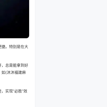
便捷。特别是在大
好，总是能拿到好
如(沐沐福建麻
，实现“必胜”效
。