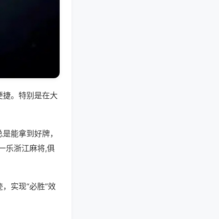
便捷。特别是在大
总是能拿到好牌，
一乐浙江麻将,俱
，实现“必胜”效
。