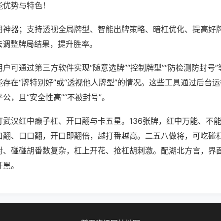
能优势与特色！
用神器；支持透视全局牌型、智能出牌策略、暗杠优化、提高好
法调整牌局结果，提升胜率。
户可通过第三方软件实现“随意选牌”“控制牌型”“防检测防封号
存在“牌特别好”或“透视他人牌型”的情况。这些工具通过后台
公，且“安全性高”“不被封号”。
打武汉红中癞子杠、开口翻与卡五星。136张牌，红中万能、不
口翻、口口翻，开口即翻倍，越打番越高。二五八做将，可吃碰
对、碰碰胡番数复杂，杠上开花、抢杠胡刺激。配湖北方言，界
开黑。