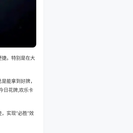
便捷。特别是在大
总是能拿到好牌，
今日花牌,欢乐卡
，实现“必胜”效
。