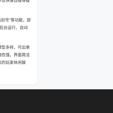
率及快速自摸等操
防封号”等功能，部
过后台运行、自动
牌型多样，可出单
略性强，界面简洁
法的玩家休闲娱