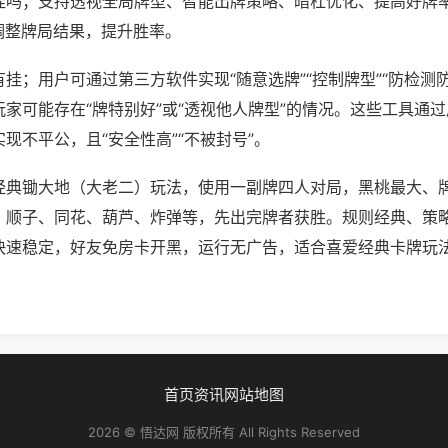
挂吗；支持透视全局牌型、智能出牌策略、暗杠优化、提高好牌
调整牌局结果，提升胜率。
挂；用户可通过第三方软件实现“随意选牌”“控制牌型”“防检测
家可能存在“牌特别好”或“透视他人牌型”的情况。这些工具通
现不平公，且“安全性高”“不被封号”。
经典锄大地（大老二）玩法，使用一副牌四人对局，黑桃最大、
、顺子、同花、葫芦、炸弹等，先出完牌者获胜。规则经典、策
快速稳定，好友免房卡开黑，运行无广告，适合喜爱经典卡牌玩
首页
资讯
网站地图
2026 © 悟达网 版权所有 All Rights Reserved