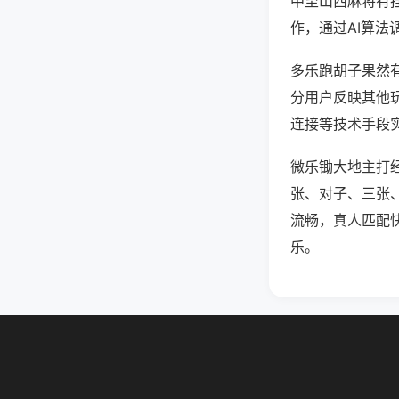
中至山西麻将有
作，通过AI算法
多乐跑胡子果然有
分用户反映其他玩
连接等技术手段实
微乐锄大地主打
张、对子、三张
流畅，真人匹配
乐。