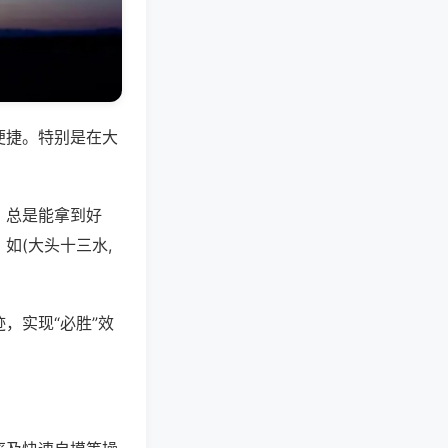
便捷。特别是在大
，总是能拿到好
如(大头十三水,
，实现“必胜”效
。