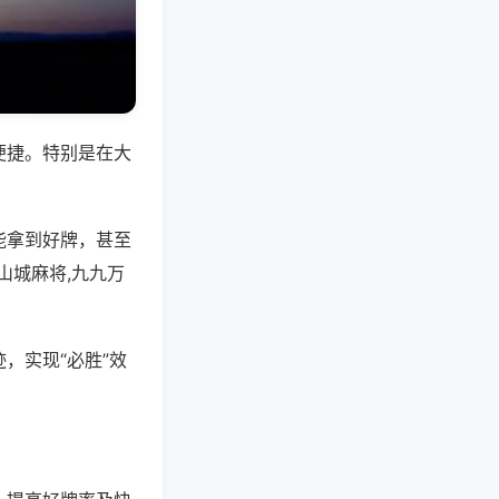
便捷。特别是在大
能拿到好牌，甚至
山城麻将,九九万
，实现“必胜”效
。