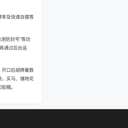
牌率及快速自摸等
检测防封号”等功
工具通过后台运
，开口后胡牌番数
激，买马、铺地花
切软糯。