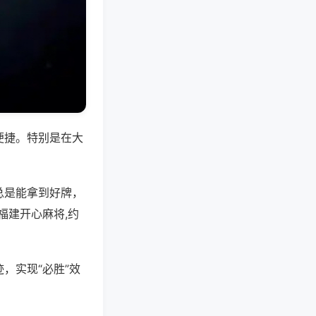
便捷。特别是在大
总是能拿到好牌，
福建开心麻将,约
，实现“必胜”效
。