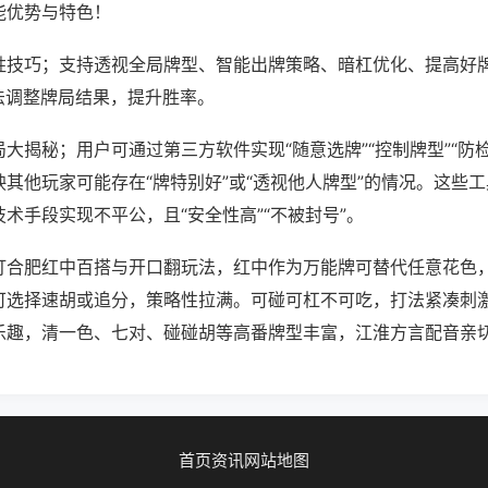
能优势与特色！
胜技巧；支持透视全局牌型、智能出牌策略、暗杠优化、提高好
法调整牌局结果，提升胜率。
大揭秘；用户可通过第三方软件实现“随意选牌”“控制牌型”“防
其他玩家可能存在“牌特别好”或“透视他人牌型”的情况。这些
术手段实现不平公，且“安全性高”“不被封号”。
打合肥红中百搭与开口翻玩法，红中作为万能牌可替代任意花色
可选择速胡或追分，策略性拉满。可碰可杠不可吃，打法紧凑刺
乐趣，清一色、七对、碰碰胡等高番牌型丰富，江淮方言配音亲
首页
资讯
网站地图