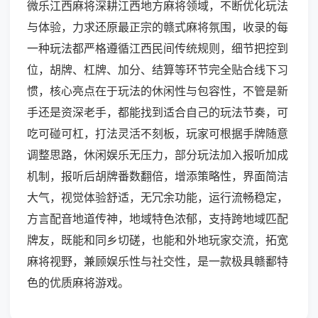
微乐江西麻将深耕江西地方麻将领域，不断优化玩法
与体验，力求还原最正宗的赣式麻将氛围，收录的每
一种玩法都严格遵循江西民间传统规则，细节把控到
位，胡牌、杠牌、加分、结算等环节完全贴合线下习
惯，核心亮点在于玩法的休闲性与包容性，不管是新
手还是资深老手，都能找到适合自己的玩法节奏，可
吃可碰可杠，打法灵活不刻板，玩家可根据手牌随意
调整思路，休闲娱乐无压力，部分玩法加入报听加成
机制，报听后胡牌番数翻倍，增添策略性，界面简洁
大气，视觉体验舒适，无冗余功能，运行流畅稳定，
方言配音地道传神，地域特色浓郁，支持跨地域匹配
牌友，既能和同乡切磋，也能和外地玩家交流，拓宽
麻将视野，兼顾娱乐性与社交性，是一款极具赣鄱特
色的优质麻将游戏。