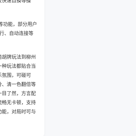
及快速自摸等操
”等功能，部分用户
运行、自动连接等
简胡牌玩法到柳州
一种玩法都贴合当
乐氛围，可碰可
分、清一色翻倍等
一目了然，方言配
流畅无卡顿，支持
功能，对局时可与