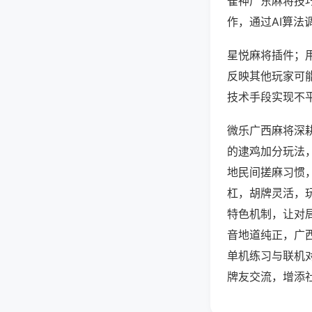
雀神广东麻将技
作，通过AI算法
星悦麻将插件；用
反映其他玩家可能
技术手段实现不平
微乐广西麻将深
的逮鸡加分玩法
地民间搓麻习惯
杠，胡牌灵活，
特色机制，让对
音地道纯正，广
单机练习与联机
牌友交流，增添