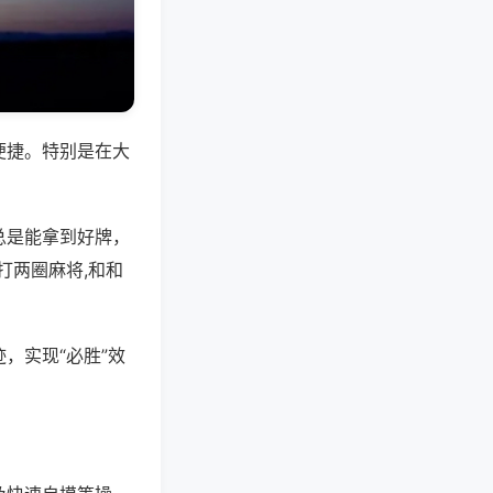
便捷。特别是在大
总是能拿到好牌，
打两圈麻将,和和
，实现“必胜”效
。