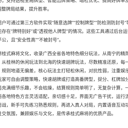
巧；支持透视全局牌型、智能出牌策略、暗杠优化、提高好牌率
调整牌局结果，提升胜率。
户可通过第三方软件实现“随意选牌”“控制牌型”“防检测防封号
存在“牌特别好”或“透视他人牌型”的情况。这些工具通过后台
公，且“安全性高”“不被封号”。
耕桂式麻将文化，收录广西全省各地特色细分玩法，从南宁的精
，从桂林的休闲玩法到北海的快速胡牌玩法，尽数精准还原，每
，规则地道无偏差，核心玩法主打轻松休闲，对抗性弱，注重娱
玩家可自由调整策略，快速胡牌或打造高番牌型，捉分、杠牌加
局充满细节乐趣，不会枯燥，结算规则简单明了，无复杂计算，
西各地特色方言灵活适配，亲切感十足，界面无广告干扰，运行
对战，新手可先练习熟悉规则，再进入真人对局，内置语音互动
社交氛围，兼顾娱乐与文化，是传承桂式麻将的优质产品。