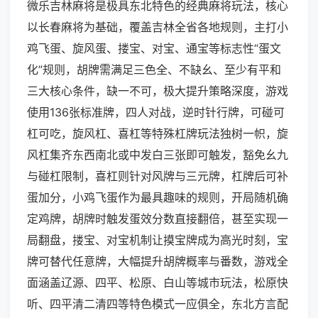
微乐吉林麻将是极具东北特色的经典麻将玩法，核心
以长春麻将为基础，覆盖吉林全省各地规则，主打小
鸡飞蛋、旋风蛋、搂宝、对宝、通宝等标志性“蛋文
化”规则，胡牌需满足三色全、不缺幺、至少有平和
三大核心条件，缺一不可，极大提升策略深度，游戏
使用136张标准牌，四人对战，逆时针行牌，可碰可
杠可吃，旋风杠、喜杠等特殊杠牌玩法独树一帜，旋
风杠集齐东西南北或中发白三张即可触发，豁免幺九
与碰杠限制，喜杠则针对风牌与三元牌，杠牌后可补
蛋加分，小鸡飞蛋作为最具趣味的规则，开局随机确
定鸡牌，胡牌时触发蛋效分数直接翻倍，甚至实现一
局翻盘，搂宝、对宝机制让摸宝牌成为高光时刻，宝
牌可替代任意牌，大幅提升胡牌概率与番数，游戏全
面涵盖辽源、四平、松原、白山等城市玩法，松原快
听、四平清二清四等特色模式一应俱全，东北方言配