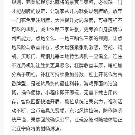
规则，完美展现东北麻将的豪爽与策略，必须缺一门
才能胡牌的设定，让玩家从开局就要规划牌路，放弃
一门花色专注组牌，大幅提升对局深度，可碰可杠不
可吃的规则，减少依赖下家进张，更考验自身摸牌与
判断能力，点炮全包、一炮三响包三家的规则，让点
炮风险与收益并存，极大增强紧张刺激感，穷胡、鸡
胡、买断门、死钢儿等本地特色规则一应俱全，连庄
不连局机制让胜负更具悬念，杠牌收益丰厚，暗杠加
分高于明杠，补杠可持续叠加分数，杠上开花作为高
番牌型，是逆转局势的最佳利器，游戏界面简洁流
畅，操作便捷，小程序即开即玩，无需下载占用内
存，智能匹配快速开局，段位系统记录实力，福利活
动不断，金币道具免费领，东北风情拉满，防作弊系
统严谨，录像回放确保公平，让玩家随时随地体验正
宗辽宁麻将的酣畅淋漓。