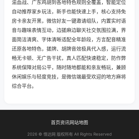
渝血战、广东鸡胡到各地特色规则全覆盖，智能定位
自动推荐家乡玩法，新手也能快速上手，核心支持免
房卡亲友开黑，微信好友一键邀请组队，内置实时语
音与趣味表情互动，边搓麻边聊天社交氛围拉满，界
面简洁清爽、字体清晰适配全年龄段，方言配音精准
还原各地特色，搓牌、胡牌音效极具代入感，运行流
畅无卡顿、无广告干扰，真人匹配快速稳定，防作弊
系统保障对局公平，随时随地都能和亲友畅玩，兼顾
休闲娱乐与轻度竞技，是微信端最受欢迎的地方麻将
综合平台。
首页
资讯
网站地图
2026 © 悟达网 版权所有 All Rights Reserved