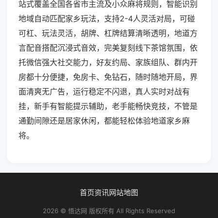
站式覆盖全国各省市主流及小众麻将规则，智能识别
地域自动匹配家乡玩法，支持2-4人灵活对局，可碰
可杠、玩法灵活，胡牌、杠牌结算清晰透明，地道方
言配音搭配沉浸式音效，完美复刻线下茶馆氛围，依
托微信强大社交能力，好友约局、家族组队、群内开
房都十分便捷，免房卡、免钻石，随时随地开局，界
面清爽无广告，运行稳定不闪退，真人实时对战有
挂，新手有智能提示辅助，老手能畅快竞技，不管是
通勤间隙还是居家休闲，都能轻松体验地道家乡麻
将。
首页
资讯
网站地图
2026 © 悟达网 版权所有 All Rights Reserved