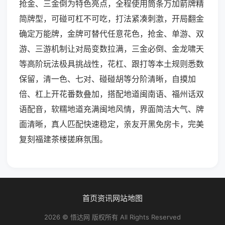
抢金、三金倒为特色亮点，全程使用筒条万加箭牌精
简牌型，可碰可杠不可吃，打法紧凑刺激，开局翻金
确定万能牌，金牌可替代任意花色，抢金、单游、双
游、三游机制让对局变数拉满，三金必倒、金龙啸天
等高阶玩法极具挑战性，花杠、跟打等本土规则悉数
保留，清一色、七对、碰碰胡等分阶清晰，自摸加
倍、杠上开花番数叠加，搭配地道闽南语、福州话双
语配音，软糯地道充满闽地风情，界面简洁大气、牌
面清晰，真人匹配快速稳定，亲友开黑免房卡，完美
复刻福建茶楼搓麻氛围。
首页
资讯
网站地图
2026 © 悟达网 版权所有 All Rights Reserved