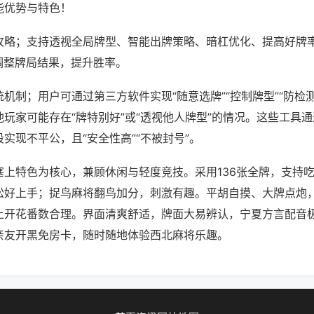
能优势与特色！
攻略；支持透视全局牌型、智能出牌策略、暗杠优化、提高好牌
调整牌局结果，提升胜率。
机制；用户可通过第三方软件实现“随意选牌”“控制牌型”“防检
玩家可能存在“牌特别好”或“透视他人牌型”的情况。这些工具
实现不平公，且“安全性高”“不被封号”。
塞上特色为核心，兼顾休闲与轻度竞技。采用136张全牌，支持
松好上手；捉鸟麻将翻鸟加分，刺激有趣。平胡自摸、大牌点炮
上开花番数合理。界面清爽舒适，牌面大易辨认，宁夏方言配音
亲友开黑免房卡，随时随地体验西北麻将乐趣。