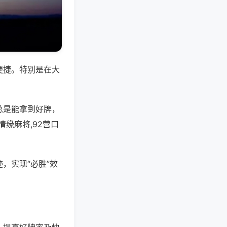
便捷。特别是在大
总是能拿到好牌，
缘麻将,92营口
，实现“必胜”效
。