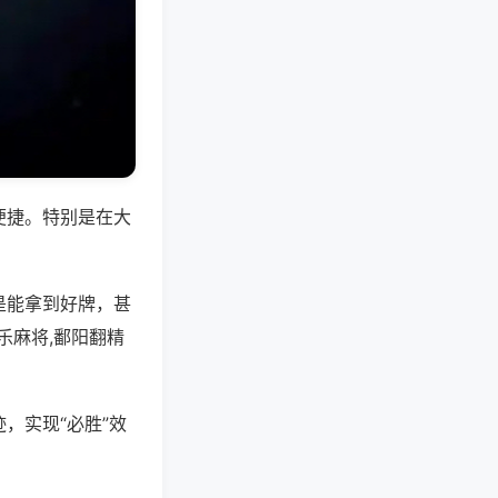
便捷。特别是在大
是能拿到好牌，甚
乐麻将,鄱阳翻精
，实现“必胜”效
。