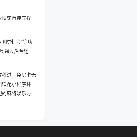
及快速自摸等操
检测防封号”等功
工具通过后台运
友秒进，免房卡无
面适配小程序环
迎的麻将娱乐方