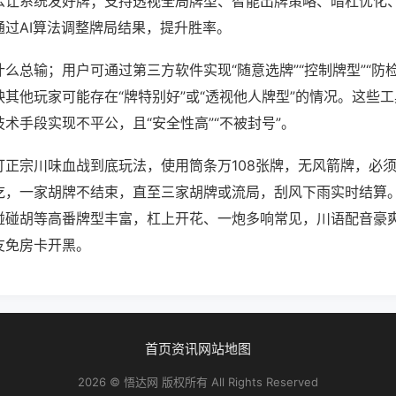
么让系统发好牌；支持透视全局牌型、智能出牌策略、暗杠优化
通过AI算法调整牌局结果，提升胜率。
么总输；用户可通过第三方软件实现“随意选牌”“控制牌型”“防
其他玩家可能存在“牌特别好”或“透视他人牌型”的情况。这些
术手段实现不平公，且“安全性高”“不被封号”。
打正宗川味血战到底玩法，使用筒条万108张牌，无风箭牌，必
吃，一家胡牌不结束，直至三家胡牌或流局，刮风下雨实时结算
碰碰胡等高番牌型丰富，杠上开花、一炮多响常见，川语配音豪
友免房卡开黑。
首页
资讯
网站地图
2026 © 悟达网 版权所有 All Rights Reserved