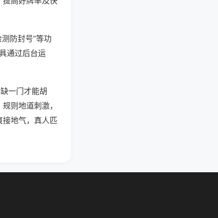
、提高好牌率及快
检测防封号”等功
工具通过后台运
须缺一门才能胡
。规则地道刺激，
爽接地气，真人匹