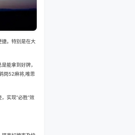
便捷。特别是在大
总是能拿到好牌，
岗52麻将,唯思
，实现“必胜”效
。