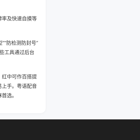
牌率及快速自摸等
”“防检测防封号”
这些工具通过后台
，红中可作百搭提
易上手。粤语配音
麻首选。