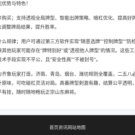
能优势与特色！
件购买；支持透视全局牌型、智能出牌策略、暗杠优化、提高好
法调整牌局结果，提升胜率。
么规律；用户可通过第三方软件实现“随意选牌”“控制牌型”“防
其他玩家可能存在“牌特别好”或“透视他人牌型”的情况。这些
术手段实现不平公，且“安全性高”“不被封号”。
为齐鲁玩家打造，济南、青岛、烟台、潍坊规则全覆盖，二五八
汁原味，可吃碰杠灵活对局。高番牌型刺激有趣，结算公平透明
平有挂，随时随地畅玩正宗山东麻将。
首页
资讯
网站地图