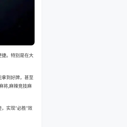
便捷。特别是在大
能拿到好牌，甚至
麻将,麻辣竞技麻
，实现“必胜”效
。