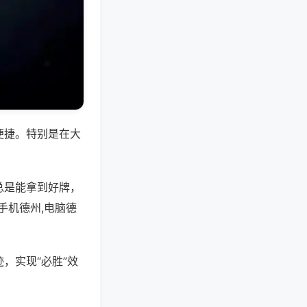
便捷。特别是在大
总是能拿到好牌，
手机德州,电脑德
，实现“必胜”效
。