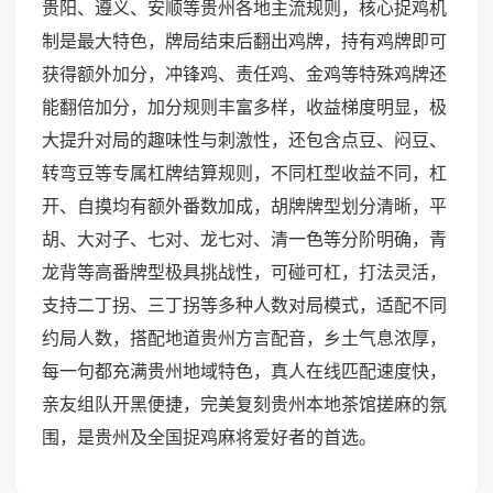
贵阳、遵义、安顺等贵州各地主流规则，核心捉鸡机
制是最大特色，牌局结束后翻出鸡牌，持有鸡牌即可
获得额外加分，冲锋鸡、责任鸡、金鸡等特殊鸡牌还
能翻倍加分，加分规则丰富多样，收益梯度明显，极
大提升对局的趣味性与刺激性，还包含点豆、闷豆、
转弯豆等专属杠牌结算规则，不同杠型收益不同，杠
开、自摸均有额外番数加成，胡牌牌型划分清晰，平
胡、大对子、七对、龙七对、清一色等分阶明确，青
龙背等高番牌型极具挑战性，可碰可杠，打法灵活，
支持二丁拐、三丁拐等多种人数对局模式，适配不同
约局人数，搭配地道贵州方言配音，乡土气息浓厚，
每一句都充满贵州地域特色，真人在线匹配速度快，
亲友组队开黑便捷，完美复刻贵州本地茶馆搓麻的氛
围，是贵州及全国捉鸡麻将爱好者的首选。