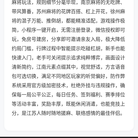
麻将玩法，规则细节分毫毕现，南京麻将的无吃牌、
带风算番，苏州麻将的花牌百搭、杠上开花，徐州麻
将的混子万能、推倒胡，都能精准适配，游戏操作极
简，小程序一键开启，无需注册登录，微信授权即可
玩，免房号建房，分享即可邀请亲友入局，极大降低
约局门槛，行牌过程中智能提示吃碰杠胡，新手也能
快速入门，老手可关闭提示追求纯粹博弈，画面设计
清新简约，江南元素点缀其中，视觉舒适，方言语音
包可选切换，满足不同地区玩家的听觉偏好，防作弊
系统采用官方级加密技术，杜绝外挂与违规操作，确
保每一局公平公正，每日任务、签到福利、赛季排位
等活动丰富，奖励丰厚，既能休闲消遣，也能竞技上
分，是江苏人随时随地搓麻、联络感情的最佳伴侣。