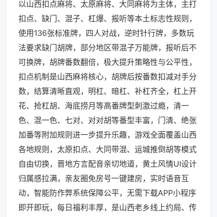
以山西扣点麻将、太原麻将、大同麻将为主体，主打
扣点、缺门、混子、杠爆、报听等本土标志性规则，
使用136张标准牌，四人对战，逆时针行牌，多数玩
法要求缺门胡牌，部分地区带混子万能牌，报听后不
可换牌，胡牌番数翻倍，极大提升策略性与公平性，
扣点机制是山西麻将核心，胡牌后按番数扣减对手分
数，结算清晰直观，明杠、暗杠、补杠齐全，杠上开
花、抢杠胡、海底捞月等高番牌型刺激过瘾，清一
色、混一色、七对、对对胡等番型丰富，门清、绝张
加番等附加规则进一步提升乐趣，游戏全面覆盖山西
各地规则，太原扣点、大同带混、运城推倒胡等模式
自由切换，晋地方言配音亲切地道，黄土风情UI设计
归属感拉满，亲友圈免房号一键建房，实时语音互
动，智能防作弊系统保障公平，无需下载APP小程序
即开即玩，每日福利丰厚，是山西老乡线上约局、传