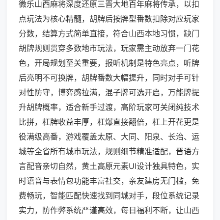
微乐山西麻将深度还原三晋大地百年麻将传承，以扣
点玩法为核心精髓，胡牌后按牌型番数扣除对应玩家
分数，结算方式简单直接，符合山西本地习惯，缺门
胡牌规则贯穿多数地市玩法，玩家需主动放弃一门花
色，开局规划至关重要，报听机制是特色亮点，听牌
后亮明不可换牌，胡牌番数大幅提升，同时对手可针
对性防守，博弈感拉满，混子牌可选开启，万能牌提
升胡牌概率，适合新手过渡，高阶玩家可关闭纯技术
比拼，杠牌收益丰厚，杠爆直接翻倍，杠上开花更是
役满级高番，游戏覆盖太原、大同、阳泉、长治、运
城等全省所有城市玩法，规则细节精准适配，晋语方
言配音亲切自然，黄土高原元素UI设计独具特色，实
时语音与表情包功能丰富社交，亲友建房无门槛，免
费畅玩，智能匹配快速找到同城对手，段位系统记录
实力，防作弊系统严谨高效，每日福利不断，让山西