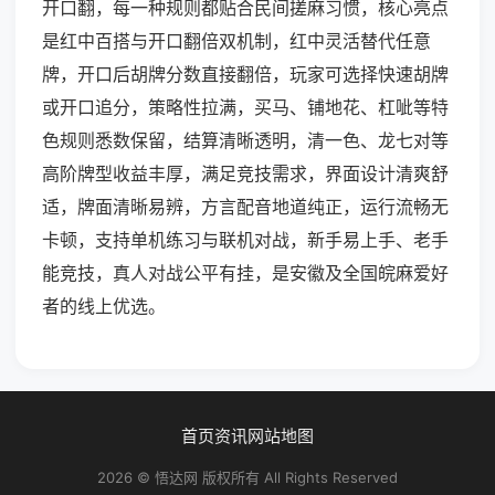
开口翻，每一种规则都贴合民间搓麻习惯，核心亮点
是红中百搭与开口翻倍双机制，红中灵活替代任意
牌，开口后胡牌分数直接翻倍，玩家可选择快速胡牌
或开口追分，策略性拉满，买马、铺地花、杠呲等特
色规则悉数保留，结算清晰透明，清一色、龙七对等
高阶牌型收益丰厚，满足竞技需求，界面设计清爽舒
适，牌面清晰易辨，方言配音地道纯正，运行流畅无
卡顿，支持单机练习与联机对战，新手易上手、老手
能竞技，真人对战公平有挂，是安徽及全国皖麻爱好
者的线上优选。
首页
资讯
网站地图
2026 © 悟达网 版权所有 All Rights Reserved