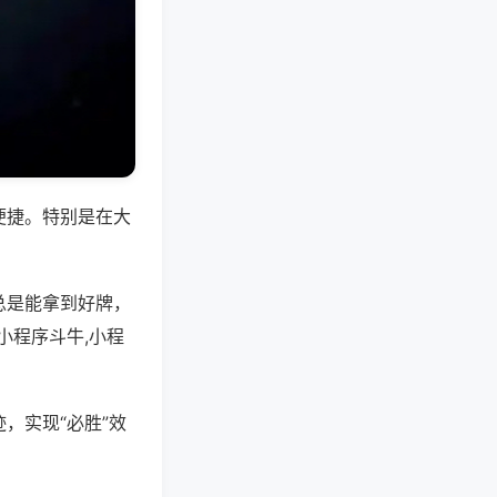
便捷。特别是在大
总是能拿到好牌，
小程序斗牛,小程
，实现“必胜”效
。